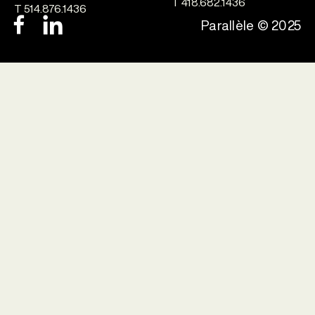
T 418.682.1436
T 514.876.1436
Parallèle © 2025