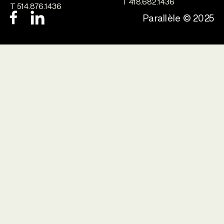
T 418.682.1436
T 514.876.1436
Parallèle © 2025