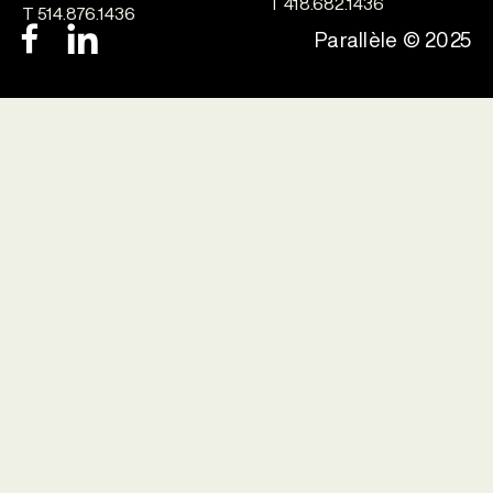
T 418.682.1436
T 514.876.1436
Parallèle © 2025