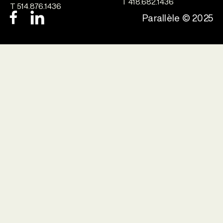
T 418.682.1436
T 514.876.1436
Parallèle © 2025