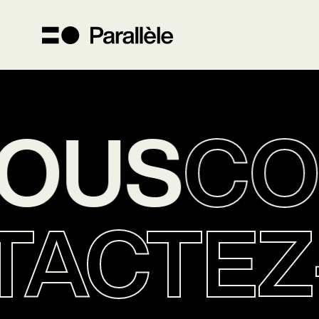
OUS
CO
TACTE