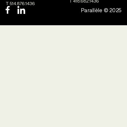
T 418.682.1436
T 514.876.1436
Parallèle © 2025