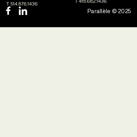
T 418.682.1436
T 514.876.1436
Parallèle © 2025